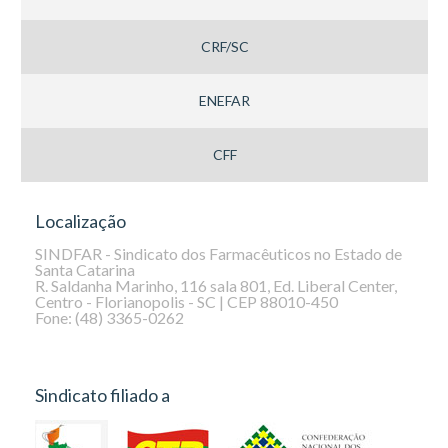
CRF/SC
ENEFAR
CFF
Localização
SINDFAR - Sindicato dos Farmacêuticos no Estado de
Santa Catarina
R. Saldanha Marinho, 116 sala 801, Ed. Liberal Center,
Centro - Florianopolis - SC | CEP 88010-450
Fone: (48) 3365-0262
Sindicato filiado a