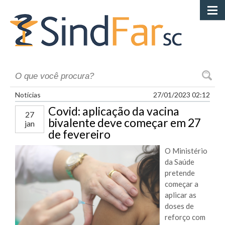
Início
Cont
Ca
Filie-
at
da
Notícias
27/01/2023 02:12
Covid: aplicação da vacina
Atuaç
27
SindF
bivalente deve começar em 27
jan
de fevereiro
Ge
Contr
20
O Ministério
da Saúde
Co
pretende
Si
começar a
Conv
aplicar as
Gu
Colet
Co
doses de
Ne
reforço com
Ca