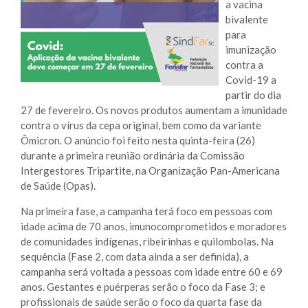
a vacina
Trans
Sal
bivalente
Un
Empr
20
para
imunização
Ta
Re
contra a
pi
Covid-19 a
partir do dia
27 de fevereiro. Os novos produtos aumentam a imunidade
contra o vírus da cepa original, bem como da variante
Ômicron. O anúncio foi feito nesta quinta-feira (26)
durante a primeira reunião ordinária da Comissão
Intergestores Tripartite, na Organização Pan-Americana
de Saúde (Opas).
Na primeira fase, a campanha terá foco em pessoas com
idade acima de 70 anos, imunocomprometidos e moradores
de comunidades indígenas, ribeirinhas e quilombolas. Na
sequência (Fase 2, com data ainda a ser definida), a
campanha será voltada a pessoas com idade entre 60 e 69
anos. Gestantes e puérperas serão o foco da Fase 3; e
profissionais de saúde serão o foco da quarta fase da