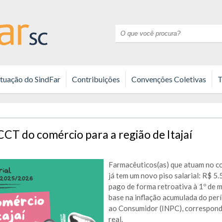
tuação do SindFar
Contribuições
Convenções Coletivas
T
T do comércio para a região de Itajaí
F
armacêuticos(as) que atuam no co
já tem um novo piso salarial
: R$ 5
pago de forma retroativa
à
1º de 
base na inflação acumulada do pe
ao Consumidor (INPC), correspond
real.