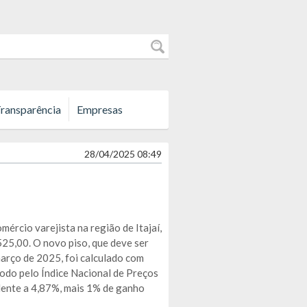
ransparência
Empresas
28/04/2025 08:49
mércio varejista na região de
Itajaí
,
.525,00.
O
novo piso
, que
deve ser
março de 2025
, foi
calculado com
ríodo
pel
o Índice Nacional de Preços
ente a 4,87%, mais
1% de
ganho