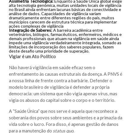
Assimetria Tecnológica:
Enquanto a Saúde Única global exige
alta tecnologia genômica, muitas unidades locais de vigilância
no Brasil ainda enfrentam lacunas básicas de conectividade e
análise de dados. Capacidades de vigilância variam
dramaticamente entre diferentes regiões do país, muitos
municípios carecem de estrutura técnica para implementar
ações complexas de vigilância
Integração de Saberes:
A barreira acadêmica entre
veterinários, biólogos, farmacêuticos, enfermeiros, médicos e
demais profissionais que atuam na vigilância em saúde ainda
impede uma vigilância verdadeiramente integrada, somado as
limitações de incorporação dos saberes populares, fazem
deste desafio uma prioridade de superação.
Vigiar é um Ato Político
Não haverá vigilância em saúde eficaz sem o
enfrentamento às causas estruturais da doença. A PNVS é
a nossa linha de frente contra a barbárie. Defender o
modelo brasileiro de vigilância é defender a própria
democracia: um sistema que não vigia apenas vírus, mas
vigia os abusos do capital sobre o corpo e o território.
A “Saúde Única” que nos serve é aquela que reconhece a
soberania dos povos sobre seus ambientes e a primazia da
vida sobre o lucro. Fora disso, é apenas gestão de danos
para a manutenção do
status quo
.