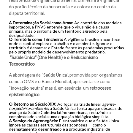
resistência da vigilância brasileira. Ela retira a vigilância
do porão técnico da burocracia e a coloca no centro da
disputa territorial.
A Determinação Social como Arma:
Ao contrário dos modelos
importados, a PNVS entende que o vírus não é a causa
primária, mas o sintoma de um território agredido pela
desigualdade.
O Território como Trincheira:
A vigilância brasileira acontece
onde o capital explora o trabalho e o ambiente. Ignorar o
território é desarmar o Estado frente às pandemias produzidas
pelo próprio modelo de desenvolvimento predatório.
“Saúde Única” (One Health) e o Reducionismo
Tecnocrático
A abordagem de “Saúde Única”, promovida por organismos
como a OMS e o Banco Mundial, apresenta-se como
“inovação neutra”, mas é, em essência, um
retrocesso
epistemológico
.
O Retorno ao Século XIX:
Ao focar na tríade linear
agente-
hospedeiro-ambiente
, a Saúde Única tenta apagar décadas de
avanço da Saúde Coletiva latino-americana, reduzindo a
complexidade social a uma equação biológica simplista.
A Serviço do Agronegócio:
É sintomático que a Saúde Única
ignore as causas estruturais das zoonoses — como o
desmatamento desenfreado e a produção industrial de