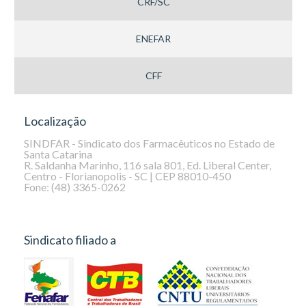
CRF/SC
ENEFAR
CFF
Localização
SINDFAR - Sindicato dos Farmacêuticos no Estado de
Santa Catarina
R. Saldanha Marinho, 116 sala 801, Ed. Liberal Center,
Centro - Florianopolis - SC | CEP 88010-450
Fone: (48) 3365-0262
Sindicato filiado a