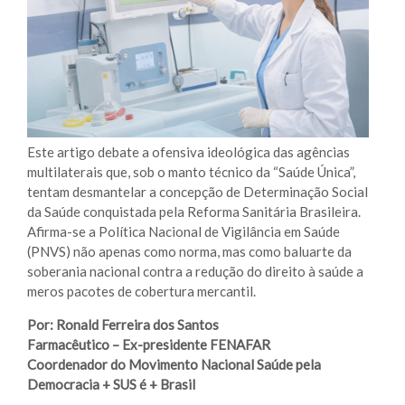
Trans
Sal
Un
Empr
20
Ta
Re
pi
Este artigo debate a ofensiva ideológica das agências
multilaterais que, sob o manto técnico da “Saúde Única”,
tentam desmantelar a concepção de Determinação Social
da Saúde conquistada pela Reforma Sanitária Brasileira.
Afirma-se a Política Nacional de Vigilância em Saúde
(PNVS) não apenas como norma, mas como baluarte da
soberania nacional contra a redução do direito à saúde a
meros pacotes de cobertura mercantil.
Por: Ronald Ferreira dos Santos
Farmacêutico – Ex-presidente FENAFAR
Coordenador do Movimento Nacional Saúde pela
Democracia + SUS é + Brasil