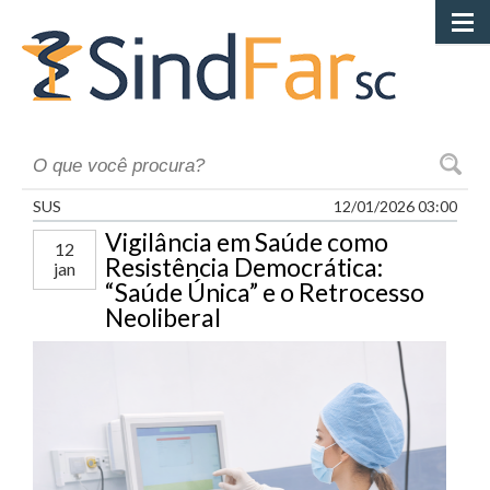
Início
Cont
Ca
Filie-
at
da
SUS
12/01/2026 03:00
Vigilância em Saúde como
Atuaç
12
SindF
Resistência Democrática:
jan
“Saúde Única” e o Retrocesso
Ge
Neoliberal
Contr
20
Co
Si
Conv
Gu
Colet
Co
Ne
Ca