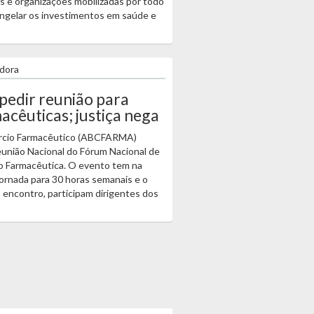
ais e organizações mobilizadas por todo
ongelar os investimentos em saúde e
adora
pedir reunião para
acêuticas; justiça nega
ércio Farmacêutico (ABCFARMA)
eunião Nacional do Fórum Nacional de
ão Farmacêutica. O evento tem na
ornada para 30 horas semanais e o
o encontro, participam dirigentes dos