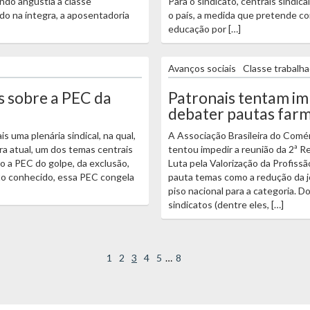
ndo angustia à classe
Para o sindicato, centrais sindic
ado na íntegra, a aposentadoria
o país, a medida que pretende c
educação por […]
Avanços sociais
Classe trabalh
s sobre a PEC da
Patronais tentam im
debater pautas farm
s uma plenária sindical, na qual,
A Associação Brasileira do Com
ra atual, um dos temas centrais
tentou impedir a reunião da 2ª R
 a PEC do golpe, da exclusão,
Luta pela Valorização da Profiss
fato conhecido, essa PEC congela
pauta temas como a redução da j
piso nacional para a categoria. D
sindicatos (dentre eles, […]
1
2
3
4
5
…
8