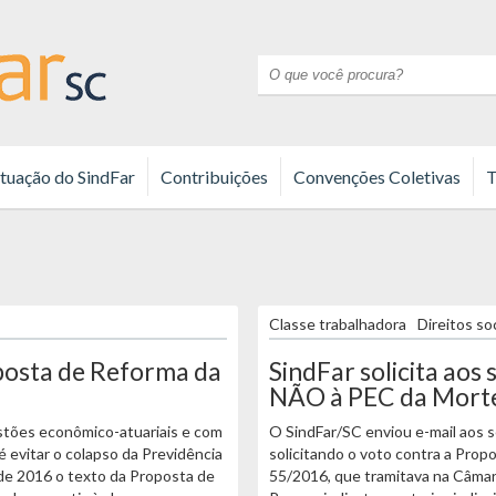
tuação do SindFar
Contribuições
Convenções Coletivas
T
Classe trabalhadora
Direitos so
osta de Reforma da
SindFar solicita ao
NÃO à PEC da Mort
stões econômico-atuariais e com
O SindFar/SC enviou e-mail aos s
 é evitar o colapso da Previdência
solicitando o voto contra a Pro
 de 2016 o texto da Proposta de
55/2016, que tramitava na Câma