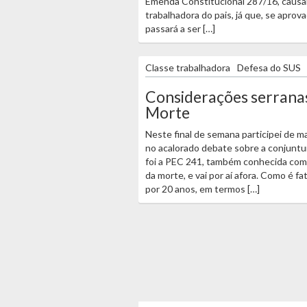
Emenda Constitucional 287/16, causa
trabalhadora do pais, já que, se aprov
passará a ser […]
Classe trabalhadora
Defesa do SUS
Considerações serrana
Morte
Neste final de semana participei de mai
no acalorado debate sobre a conjuntu
foi a PEC 241, também conhecida como
da morte, e vai por aí afora. Como é 
por 20 anos, em termos […]