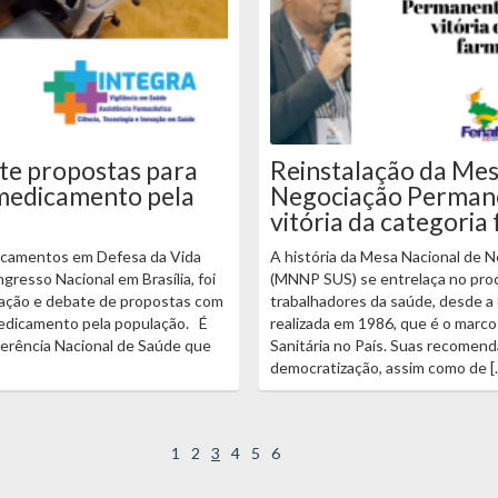
te propostas para
Reinstalação da Mes
 medicamento pela
Negociação Perman
vitória da categoria
icamentos em Defesa da Vida
A história da Mesa Nacional de
ngresso Nacional em Brasília, foi
(MNNP SUS) se entrelaça no proc
ção e debate de propostas com
trabalhadores da saúde, desde a
medicamento pela população. É
realizada em 1986, que é o marco
ferência Nacional de Saúde que
Sanitária no País. Suas recomend
democratização, assim como de [
1
2
3
4
5
6