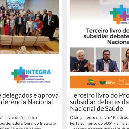
e delegados e aprova
Terceiro livro do Pro
nferência Nacional
subsidiar debates d
Nacional de Saúde
cia Livre de Acesso a
O lançamento do Livro “Políticas
ordenadora Geral do Instituto
Fortalecimento do SUS” – a mais
Far), Silvana Nair Leite
– ocorreu na terça-feira (18), du