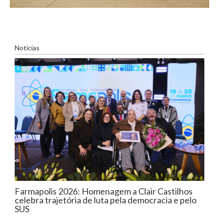
Trans
Sal
Un
Empr
20
Ta
Re
pi
Notícias
Farmapolis 2026: Homenagem a Clair Castilhos
celebra trajetória de luta pela democracia e pelo
SUS