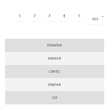
1
2
3
4
5
6
…
423
FENAFAR
ENAFAR
CRF/SC
ENEFAR
CFF