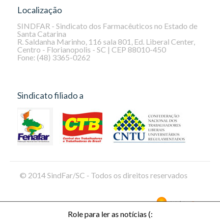
Localização
SINDFAR - Sindicato dos Farmacêuticos no Estado de
Santa Catarina
R. Saldanha Marinho, 116 sala 801, Ed. Liberal Center,
Centro - Florianopolis - SC | CEP 88010-450
Fone: (48) 3365-0262
Sindicato filiado a
© 2014 SindFar/SC - Todos os direitos reservados
Role para ler as notícias (: